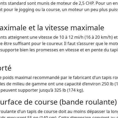
lants standard sont munis de moteur de 2,5 CHP. Pour un e
nt pour le jogging ou la course, un moteur un peu plus puis
maximale et la vitesse maximale
nts atteignent une vitesse de 10 à 12 mi/h (16 à 20 km/h) et
re être suffisant pour le coureur. Il faut s’assurer que le mot
 supporte bien les promesses en vitesse et en pente du tapis.
orté
r le poids maximal recommandé par le fabricant d’un tapis rou
es de milieu de gamme ont une capacité d’environ 250 lb (1
uvent supporter jusqu’à 325 lb (174 kg).
 surface de course (bande roulante)
roulante d’un tapis de course doit au moins dépasser la lo
rds mesurent 55 po (140 cm). Cette dimension convient au c